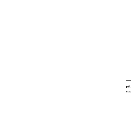
pit
en